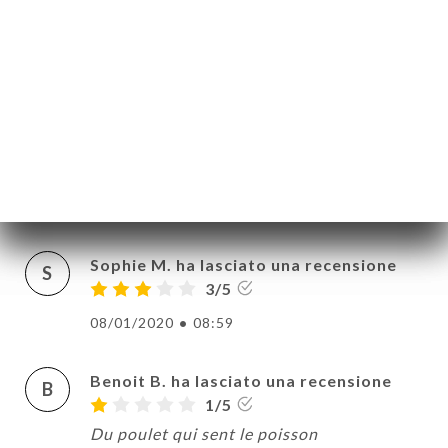
Swetha K. ha lasciato una recensione
S
1/5
01/04/2022
•
08:32
Arthur d. ha lasciato una recensione
A
5/5
Super ambiance. Accueil au top. Merci
17/09/2021
•
11:01
A
LE
Sophie M. ha lasciato una recensione
S
ERIA
3/5
SIONE
08/01/2020
•
08:59
NU
ATTO
Benoit B. ha lasciato una recensione
B
1/5
Du poulet qui sent le poisson