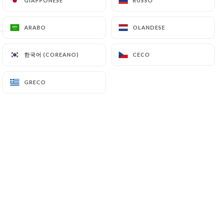
GIAPPONESE
GIAPPONESE
RUSSO
RUSSO
IT
MENU
ARABO
ARABO
OLANDESE
OLANDESE
한국어 (COREANO)
한국어 (COREANO)
CECO
CECO
GRECO
GRECO
/
PAGINA INIZIALE
RECENSIONI
Recensioni
7 recensioni su Uniiti
1.9 / 5
Recensioni autentiche e verificate al 100%.