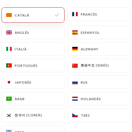
CA
MENÚ
FRANCÈS
FRANCÈS
CATALÀ
CATALÀ
ANGLÈS
ANGLÈS
ESPANYOL
ESPANYOL
ITALIÀ
ITALIÀ
ALEMANY
ALEMANY
/
INICI
CONTACTAR
Contactar
简体中文 (XINÈS)
简体中文 (XINÈS)
PORTUGUÈS
PORTUGUÈS
JAPONÈS
JAPONÈS
RUS
RUS
ÀRAB
ÀRAB
HOLANDÈS
HOLANDÈS
한국어 (COREÀ)
한국어 (COREÀ)
TXEC
TXEC
L'Escale