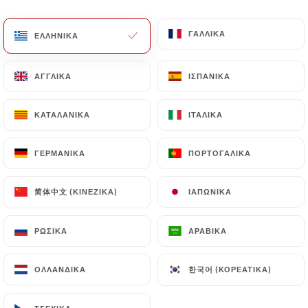
EL
ΜΕΝΟΎ
ΓΑΛΛΙΚΆ
ΓΑΛΛΙΚΆ
ΕΛΛΗΝΙΚΆ
ΕΛΛΗΝΙΚΆ
ΑΓΓΛΙΚΆ
ΑΓΓΛΙΚΆ
ΙΣΠΑΝΙΚΆ
ΙΣΠΑΝΙΚΆ
ΚΑΤΑΛΑΝΙΚΆ
ΚΑΤΑΛΑΝΙΚΆ
ΙΤΑΛΙΚΆ
ΙΤΑΛΙΚΆ
/
ΑΡΧΙΚΉ
ΕΠΑΦΉ
Επαφή
ΓΕΡΜΑΝΙΚΆ
ΓΕΡΜΑΝΙΚΆ
ΠΟΡΤΟΓΑΛΙΚΆ
ΠΟΡΤΟΓΑΛΙΚΆ
简体中文 (ΚΙΝΈΖΙΚΑ)
简体中文 (ΚΙΝΈΖΙΚΑ)
ΙΑΠΩΝΙΚΆ
ΙΑΠΩΝΙΚΆ
ΡΩΣΙΚΆ
ΡΩΣΙΚΆ
ΑΡΑΒΙΚΆ
ΑΡΑΒΙΚΆ
한국어 (ΚΟΡΕΆΤΙΚΑ)
한국어 (ΚΟΡΕΆΤΙΚΑ)
ΟΛΛΑΝΔΙΚΆ
ΟΛΛΑΝΔΙΚΆ
L'Escale