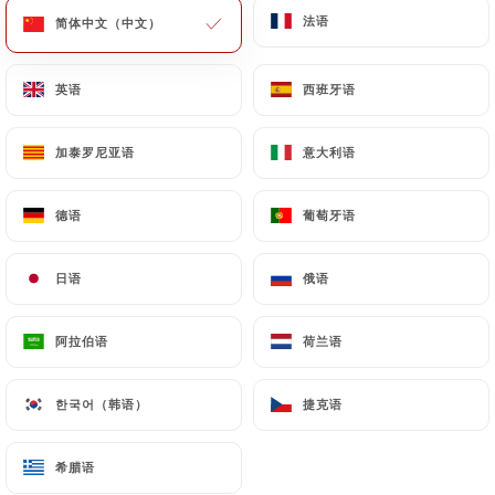
法语
法语
简体中文（中文）
简体中文（中文）
菜单
ZH
英语
英语
西班牙语
西班牙语
加泰罗尼亚语
加泰罗尼亚语
意大利语
意大利语
/
主页
联系人
德语
德语
葡萄牙语
葡萄牙语
联系人
日语
日语
俄语
俄语
阿拉伯语
阿拉伯语
荷兰语
荷兰语
한국어（韩语）
한국어（韩语）
捷克语
捷克语
L'Escale
希腊语
希腊语